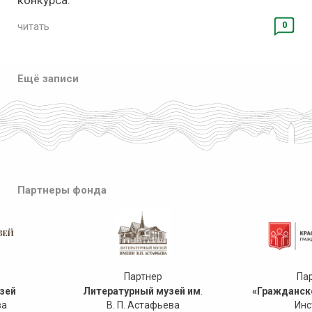
конкурса.
0
читать
Ещё записи
Партнеры фонда
Партнер
Па
зей
Литературный музей им
.
«Гражданск
ва
В. П. Астафьева
Инс