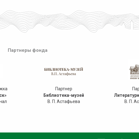
Партнеры фонда
ржка
Партнер
Па
ск»
Библиотека-музей
Литературн
нал
В. П. Астафьева
В. П. 