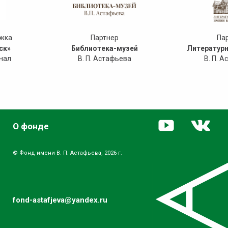
ржка
Партнер
Па
ск»
Библиотека-музей
Литературн
нал
В. П. Астафьева
В. П. 
О фонде
© Фонд имени В. П. Астафьева, 2026 г.
fond-astafjeva@yandex.ru