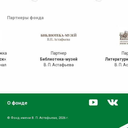
Партнеры фонда
ржка
Партнер
Па
ск»
Библиотека-музей
Литературн
нал
В. П. Астафьева
В. П. 
О фонде
© Фонд имени В. П. Астафьева, 2026 г.