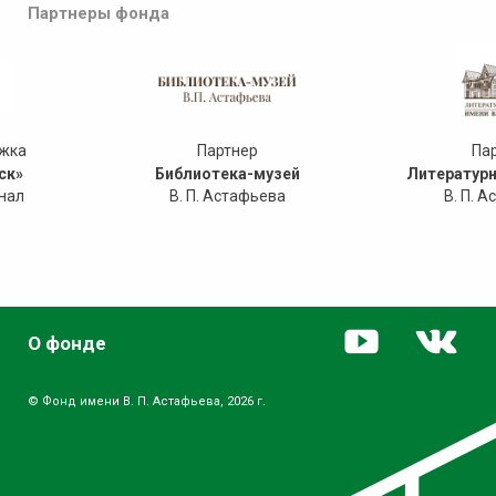
Партнеры фонда
ржка
Партнер
Па
ск»
Библиотека-музей
Литературн
нал
В. П. Астафьева
В. П. 
О фонде
© Фонд имени В. П. Астафьева, 2026 г.