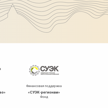
Финансовая​ поддержка
Информ​ п
во»
«СУЭК-регионам»
«Россия 1 К
Фонд
ГТР