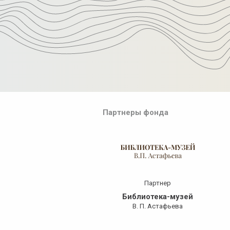
Партнеры фонда
нформ​ поддержка
Партнер
ВК Красноярск»
Библиотека-музей
раевой телеканал
В. П. Астафьева