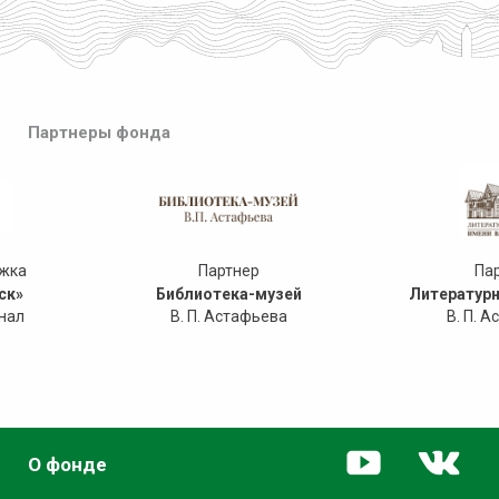
Партнеры фонда
ржка
Партнер
Па
ск»
Библиотека-музей
Литературн
нал
В. П. Астафьева
В. П. 
О фонде