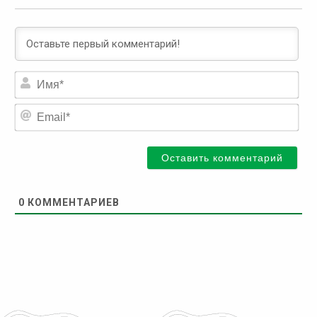
Им
Ema
0
КОММЕНТАРИЕВ