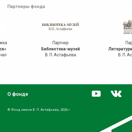
Партнеры фонда
ржка
Партнер
Па
ск»
Библиотека-музей
Литературн
нал
В. П. Астафьева
В. П. 
О фонде
© Фонд имени В. П. Астафьева, 2026 г.