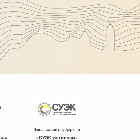
Финансовая​ поддержка
Информ​ п
во»
«СУЭК-регионам»
«Россия 1 К