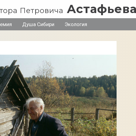
Астафьев
тора Петровича
ремия
Душа Сибири
Экология