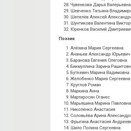
Чувенкова Дарья Валерьевна
Шевченко Татьяна Владимир
Шепелёв Алексей Александр
Шунтикова Валентина Викто
Юренков Василий Дмитриеви
Поэзия
Алёхина Мария Сергеевна
Ананьев Александр Юрьевич
Баранова Евгения Олеговна
Бикмуллина Зарина Рашитов
Буткевич Марина Вадимовна
Желобенко Мария Сергеевна
Круглов Роман
Маркина Анна
Мартиросян Оганес
Марьяшина Марина Павловна
Николенко Анастасия
Соловьёва Арина Александр
Фрыгина Анастасия Андреев
Шило Полина Сергеевна