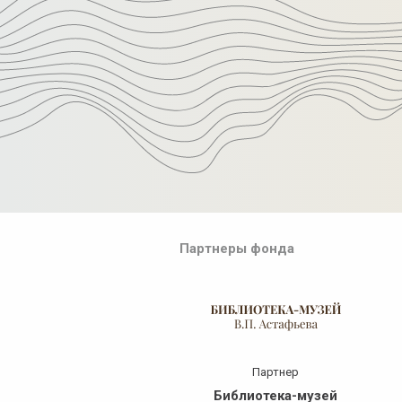
Партнеры фонда
нформ​ поддержка
Партнер
ВК Красноярск»
Библиотека-музей