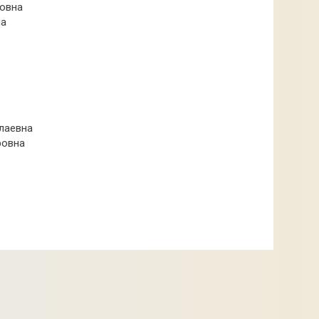
ровна
на
лаевна
ровна