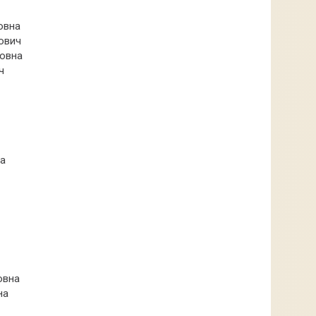
овна
ович
ровна
ч
на
овна
на