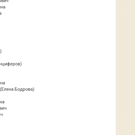
ович
вна
а
а
)
а
Анциферов)
вна
(Елена Бодрова)
на
вич
ич