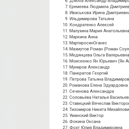
Дзюба Александр Владимир
Еремеева Людмила Дмитрие
Иваськова Ирина Дмитриевн
Ильдимирова Татьяна
Кондратенко Алексей
Малухина Мария Анатольевн
Маркина Анна
МартиросянОганес
Махмутов Роман (Роман Соул
Медянцева Ольга Валерьевн
Моисеенко Ян Юрьевич (Ян 
Муниров Александр
Панкратов Георгий
Петрова Татьяна Владимиро
Романова Елена Эдуардовна 
Сеченова Александра
Соловьёва Наталья Васильев
Ставецкий Вячеслав Викторо
Тихомиров Никита Михайлов
Уманский Виктор
Фокина Оксана
Фохт Юлия Владимировна