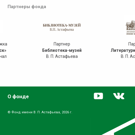
Партнеры фонда
ржка
Партнер
Па
ск»
Библиотека-музей
Литературн
нал
В. П. Астафьева
В. П. 
О фонде
© Фонд имени В. П. Астафьева, 2026 г.