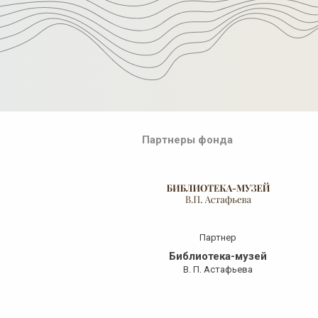
Партнеры фонда
нформ​ поддержка
Партнер
ВК Красноярск»
Библиотека-музей
раевой телеканал
В. П. Астафьева