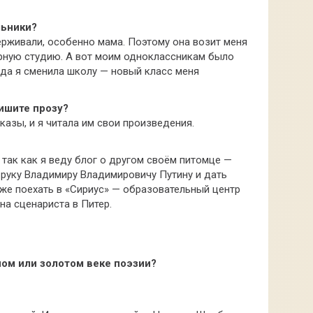
льники?
рживали, особенно мама. Поэтому она возит меня
турную студию. А вот моим одноклассникам было
огда я сменила школу — новый класс меня
пишите прозу?
сказы, и я читала им свои произведения.
 так как я веду блог о другом своём питомце —
 руку Владимиру Владимировичу Путину и дать
 же поехать в «Сириус» — образовательный центр
 на сценариста в Питер.
ном или золотом веке поэзии?