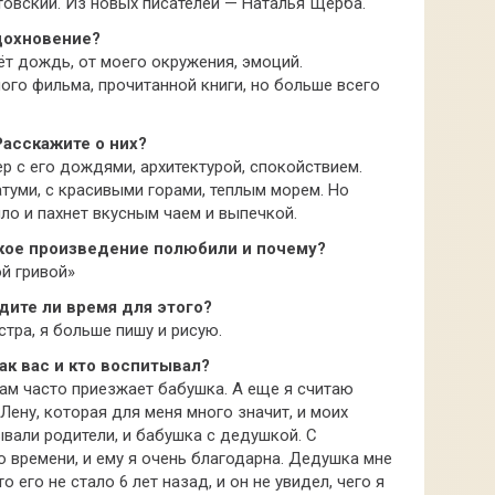
овский. Из новых писателей — Наталья Щерба.
Вдохновение?
ёт дождь, от моего окружения, эмоций.
го фильма, прочитанной книги, но больше всего
Расскажите о них?
р с его дождями, архитектурой, спокойствием.
туми, с красивыми горами, теплым морем. Но
ло и пахнет вкусным чаем и выпечкой.
акое произведение полюбили и почему?
ой гривой»
одите ли время для этого?
тра, я больше пишу и рисую.
ак вас и кто воспитывал?
 нам часто приезжает бабушка. А еще я считаю
Лену, которая для меня много значит, и моих
ывали родители, и бабушка с дедушкой. С
 времени, и ему я очень благодарна. Дедушка мне
о его не стало 6 лет назад, и он не увидел, чего я