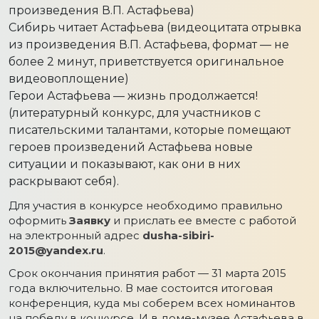
произведения В.П. Астафьева)
Сибирь читает Астафьева (видеоцитата отрывка
из произведения В.П. Астафьева, формат — не
более 2 минут, приветствуется оригинальное
видеовоплощение)
Герои Астафьева — жизнь продолжается!
(литературный конкурс, для участников с
писательскими талантами, которые помещают
героев произведений Астафьева новые
ситуации и показывают, как они в них
раскрывают себя).
Для участия в конкурсе необходимо правильно
оформить
Заявку
и прислать ее вместе с работой
на электронный адрес
dusha-sibiri-
2015@yandex.ru
.
Срок окончания принятия работ — 31 марта 2015
года включительно. В мае состоится итоговая
конференция, куда мы соберем всех номинантов
на победу в конкурсе. И в доме-музее Астафьева в