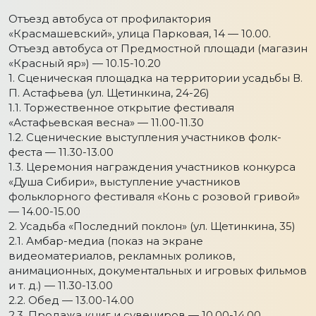
Отъезд автобуса от профилактория
«Красмашевский», улица Парковая, 14 — 10.00.
Отъезд автобуса от Предмостной площади (магазин
«Красный яр») — 10.15-10.20
1. Сценическая площадка на территории усадьбы В.
П. Астафьева (ул. Щетинкина, 24-26)
1.1. Торжественное открытие фестиваля
«Астафьевская весна» — 11.00-11.30
1.2. Сценические выступления участников фолк-
феста — 11.30-13.00
1.3. Церемония награждения участников конкурса
«Душа Сибири», выступление участников
фольклорного фестиваля «Конь с розовой гривой»
— 14.00-15.00
2. Усадьба «Последний поклон» (ул. Щетинкина, 35)
2.1. Амбар-медиа (показ на экране
видеоматериалов, рекламных роликов,
анимационных, документальных и игровых фильмов
и т. д.) — 11.30-13.00
2.2. Обед — 13.00-14.00
2.3. Продажа книг и сувениров — 10.00-14.00