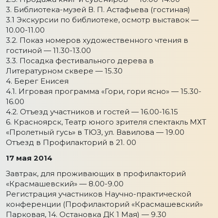
3. Библиотека-музей В. П. Астафьева (гостиная)
3.1 Экскурсии по библиотеке, осмотр выставок —
10.00-11.00
3.2. Показ номеров художественного чтения в
гостиной — 11.30-13.00
3.3. Посадка фестивального дерева в
Литературном сквере — 15.30
4. Берег Енисея
4.1. Игровая программа «Гори, гори ясно» — 15.30-
16.00
4.2. Отъезд участников и гостей — 16.00-16.15
6. Красноярск, Театр юного зрителя спектакль МХТ
«Пролетный гусь» в ТЮЗ, ул. Вавилова — 19.00
Отъезд в Профилакторий в 21. 00
17 мая 2014
Завтрак, для проживающих в профилакторий
«Красмашевский» — 8.00-9.00
Регистрация участников Научно-практической
конференции (Профилакторий «Красмашевский»
Парковая, 14. Остановка ДК 1 Мая) — 9.30