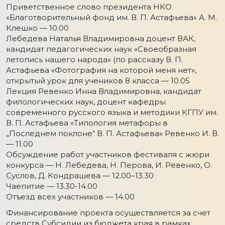
Приветственное слово президента НКО
«Благотворительный фонд им. В. П. Астафьева» А. М.
Клешко — 10.00
Лебедева Наталья Владимировна доцент ВАК,
кандидат педагогических наук «Своеобразная
летопись нашего народа» (по рассказу В. П.
Астафьева «Фотография на которой меня нет»,
открытый урок для учеников 8 класса — 10.05
Лекция Ревенко Инна Владимировна, кандидат
филологических наук, доцент кафедры
современного русского языка и методики КГПУ им.
В. П. Астафьева «Типология метафоры в
„Последнем поклоне“ В. П. Астафьева» Ревенко И. В.
— 11.00
Обсуждение работ участников фестиваля с жюри
конкурса — Н. Лебедева, Н. Перова, И. Ревенко, О.
Суслов, Д. Кондрашева — 12.00–13.30
Чаепитие — 13.30-14.00
Отъезд всех участников — 14.00
Финансирование проекта осуществляется за счет
средств Субсидии из бюджета края в рамках