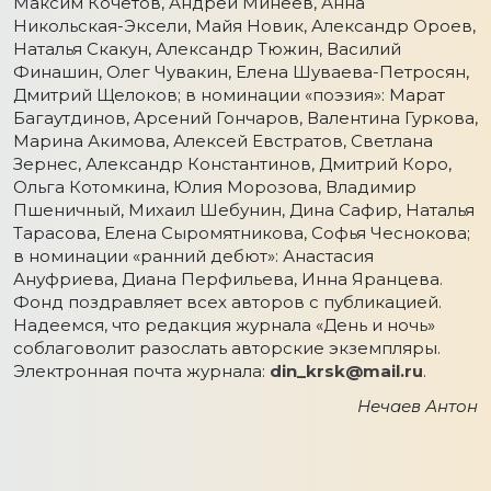
Максим Кочетов, Андрей Минеев, Анна
Никольская-Эксели, Майя Новик, Александр Ороев,
Наталья Скакун, Александр Тюжин, Василий
Финашин, Олег Чувакин, Елена Шуваева-Петросян,
Дмитрий Щелоков; в номинации «поэзия»: Марат
Багаутдинов, Арсений Гончаров, Валентина Гуркова,
Марина Акимова, Алексей Евстратов, Светлана
Зернес, Александр Константинов, Дмитрий Коро,
Ольга Котомкина, Юлия Морозова, Владимир
Пшеничный, Михаил Шебунин, Дина Сафир, Наталья
Тарасова, Елена Сыромятникова, Софья Чеснокова;
в номинации «ранний дебют»: Анастасия
Ануфриева, Диана Перфильева, Инна Яранцева.
Фонд поздравляет всех авторов с публикацией.
Надеемся, что редакция журнала «День и ночь»
соблаговолит разослать авторские экземпляры.
Электронная почта журнала:
din_krsk@mail.ru
.
Нечаев Антон