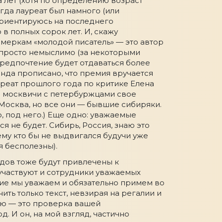
 лет (хотя по определению возраст
гда лауреат был намного (или
 ориентируюсь на последнего
в полных сорок лет. И, скажу
 меркам «молодой писатель» — это автор
а просто немыслимо (за некоторыми
предпочтение будет отдаваться более
онда прописано, что премия вручается
уреат прошлого года по критике Елена
 а москвичи с петербуржцами свое
 Москва, но все они — бывшие сибиряки.
, под него.) Еще одно: уважаемые
 не будет. Сибирь, Россия, знаю это
ему кто бы не выдвигался будучи уже
я бесполезны).
одов тоже будут привлечены к
участвуют и сотрудники уважаемых
ение мы уважаем и обязательно примем во
ть только текст, невзирая на регалии и
ию — это проверка вашей
. И он, на мой взгляд, частично