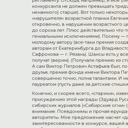
регламенту. Отсюда, например, и мое (л
конкурсанта не должен превышать тридца
ненамного) старше). Вот только некотор
«нарушителя» возрастной планки Евгения
откровенно, в нарушении возрастного ц
до сорока лет. Плюс действительно что-
гениальными исключениями). Посему — п
молодому автору (все-таки премия созда
авторам от Екатеринбурга до Владивосто
Сафронова — г. Рязань). Шансы есть у в
получат (верим). (Получали премию из с
А сам Виктор Петрович Астафьев был, по
друзья, премия фонда имени Виктора Пет
совершенно точно, полна талантами. И м
лауреатом (пусть даже за детские стишк
Конечно, и скорее всего, «старики», из
присуждению этой награды (Эдуард Руса
сибирских журналов («Сибирские огни» (г
внимание. Псевдонимы и прочая ерунда —
авторитеты. Мое предложение насчет «д
заинтересованности в конкурсе, вашей ак