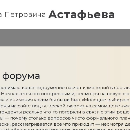
Астафьева
а Петровича
ы форума
понимаю ваше недоумение насчет изменений в составе
Нам кажется это интересным и, несмотря на некую оче
ия и внимания каким бы он ни был. «Молодые выбирают
влены на сайте под вывеской «жюри» на самом деле «жю
ретенденты реально что-то потеряли в связи с этим реш
ы — почему столько вопросов чисто формального план
ски, рассматривается все что приходит — несмотря да