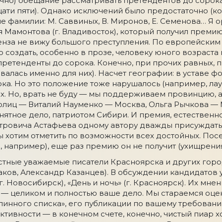
ично) обещание рассматривать претендентов до сорока
ти пяти). Однако исключений было предостаточно (ко
ые фамилии: М. Саввиных, В. Миронов, Е. Семенова… Я
 Мамонтова (г. Владивосток), который получил премию 
енза не вижу большого преступления. По европейским
то создать, особенно в прозе, человеку юного возраст
ретенденты до сорока. Конечно, при прочих равных, 
валась именно для них). Насчет географии: в уставе ф
ка. Но это положение тоже нарушалось (например, ла
сех. Но, врать не буду — мы поддерживаем провинцию,
толиц — Виталий Науменко — Москва, Ольга Рычкова —
нятное дело, патриотом Сибири. И премия, естественно
ровича Астафьева одному автору дважды присуждаться
ы хотим отметить по возможности всех достойных. Пос
и, например), еще раз премию он не получит (ухищрени
вестные уважаемые писатели Красноярска и других гор
ков, Александр Казанцев). В обсуждении кандидатов 
. Новосибирск), «День и ночь» (г. Красноярск). Их мн
 целиком и полностью ваше дело. Мы стараемся оцени
линного списка», его публикации по вашему требован
тивности — в конечном счете, конечно, чистый пиар ход