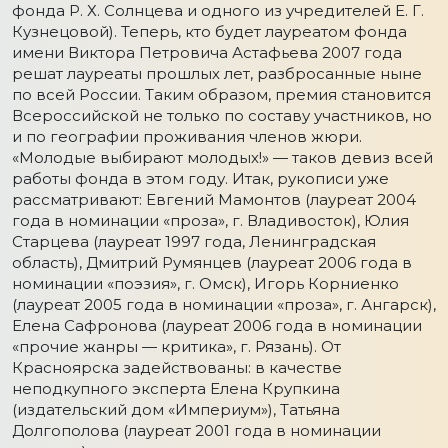
фонда Р. Х. Солнцева и одного из учредителей Е. Г.
Кузнецовой). Теперь, кто будет лауреатом фонда
имени Виктора Петровича Астафьева 2007 года
решат лауреаты прошлых лет, разбросанные ныне
по всей России. Таким образом, премия становится
Всероссийской не только по составу участников, но
и по географии проживания членов жюри.
«Молодые выбирают молодых!» — таков девиз всей
работы фонда в этом году. Итак, рукописи уже
рассматривают: Евгений Мамонтов (лауреат 2004
года в номинации «проза», г. Владивосток), Юлия
Старцева (лауреат 1997 года, Ленинградская
область), Дмитрий Румянцев (лауреат 2006 года в
номинации «поэзия», г. Омск), Игорь Корниенко
(лауреат 2005 года в номинации «проза», г. Ангарск),
Елена Сафронова (лауреат 2006 года в номинации
«прочие жанры — критика», г. Рязань). От
Красноярска задействованы: в качестве
неподкупного эксперта Елена Крупкина
(издательский дом «Империум»), Татьяна
Долгополова (лауреат 2001 года в номинации