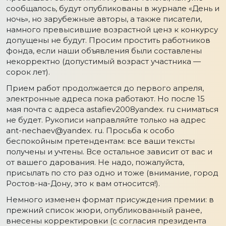
сообщалось, будут опубликованы в журнале «День и
ночь», но зарубежные авторы, а также писатели,
намного превысившие возрастной ценз к конкурсу
допущены не будут. Просим простить работников
фонда, если наши объявления были составлены
некорректно (допустимый возраст участника —
сорок лет).
Прием работ продолжается до первого апреля,
электронные адреса пока работают. Но после 15
мая почта с адреса astafiev2008yandex. ru сниматься
не будет. Рукописи направляйте только на адрес
ant-nechaev@yandex. ru. Просьба к особо
беспокойным претендентам: все ваши тексты
получены и учтены. Все остальное зависит от вас и
от вашего дарования. Не надо, пожалуйста,
присылать по сто раз одно и тоже (внимание, город
Ростов-на-Дону, это к вам относится!).
Немного изменен формат присуждения премии: в
прежний список жюри, опубликованный ранее,
внесены корректировки (с согласия президента